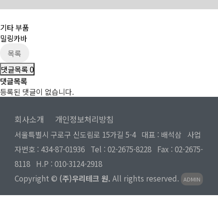
기타 부품
밀링카바
목록
댓글목록
0
댓글목록
등록된 댓글이 없습니다.
회사소개
개인정보처리방침
서울특별시 구로구 신도림로 15가길 5-4 대표 : 배석삼 사업
자번호 : 434-87-01936 Tel :
02-2675-8228
Fax : 02-2675-
8118 H.P :
010-3124-2918
Copyright ©
(주)우리테크 원.
All rights reserved.
ADMIN