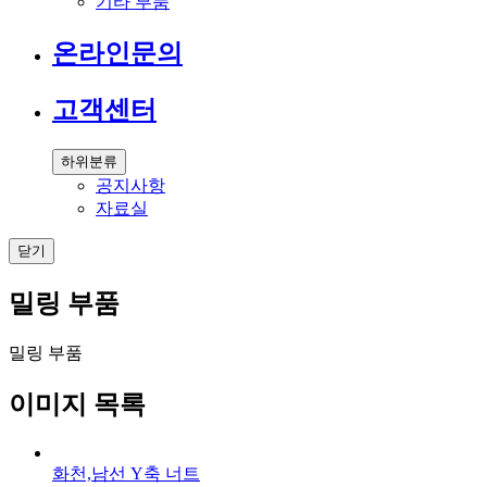
기타 부품
온라인문의
고객센터
하위분류
공지사항
자료실
닫기
밀링 부품
밀링 부품
이미지 목록
화천,남선 Y축 너트