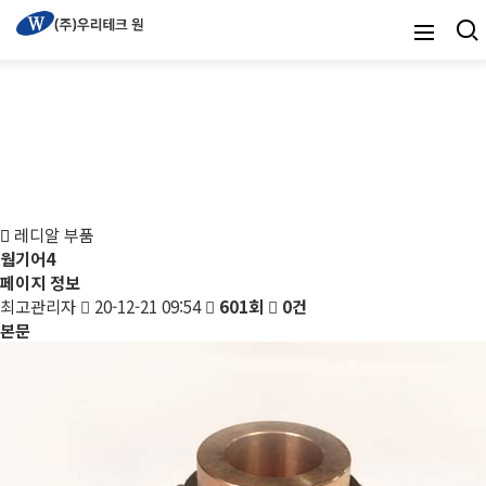
레디알 부품
레디알 부품
웜기어4
페이지 정보
최고관리자
20-12-21 09:54
601회
0건
본문