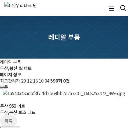
레디알 부품
레디알 부품
두산,봉신 웜 너트
페이지 정보
최고관리자
20-12-18 10:04
590회
0건
본문
두산 960 너트
두산,봉신 보조 너트
목록